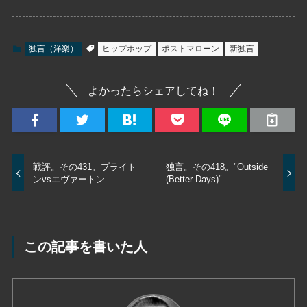
独言（洋楽）
ヒップホップ
ポストマローン
新独言
よかったらシェアしてね！
戦評。その431。ブライト
独言。その418。"Outside
ンvsエヴァートン
(Better Days)"
この記事を書いた人