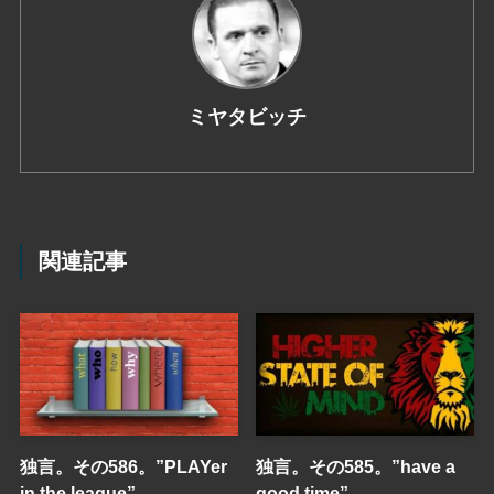
ミヤタビッチ
関連記事
独言。その586。”PLAYer
独言。その585。”have a
in the league”
good time”