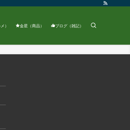
ルメ）
金星（商品）
ブログ（雑記）