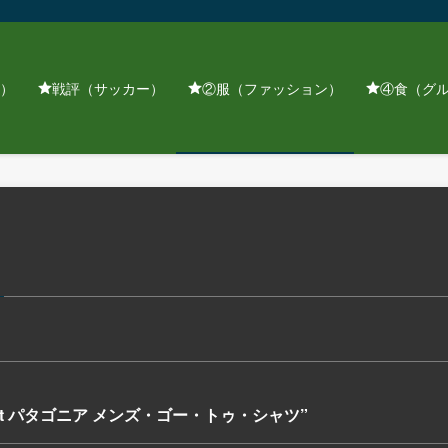
）
戦評（サッカー）
②服（ファッション）
④食（グ
 Shirt パタゴニア メンズ・ゴー・トゥ・シャツ”