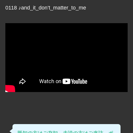
0118 ♪and_it_don’t_matter_to_me