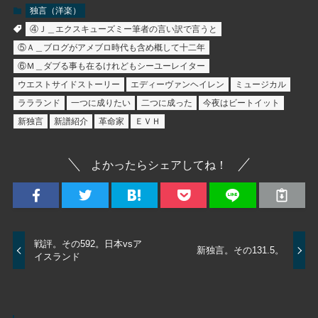
独言（洋楽）
④Ｊ＿エクスキューズミー筆者の言い訳で言うと
⑤Ａ＿ブログがアメブロ時代も含め概して十二年
⑥Ｍ＿ダブる事も在るけれどもシーユーレイター
ウエストサイドストーリー
エディーヴァンヘイレン
ミュージカル
ララランド
一つに成りたい
二つに成った
今夜はビートイット
新独言
新譜紹介
革命家
ＥＶＨ
よかったらシェアしてね！
戦評。その592。日本vsア
新独言。その131.5。
イスランド