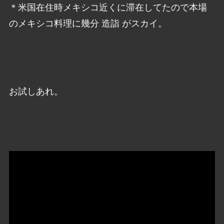
＊米国在住時メキシコ近くに滞在してたので本場
のメキシコ料理に幾分 造詣 がスカイ。
お試しあれ。