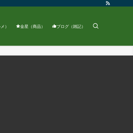
ルメ）
金星（商品）
ブログ（雑記）