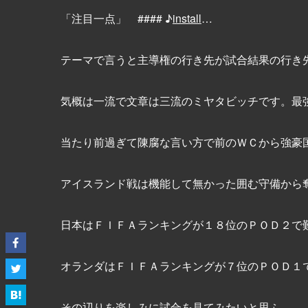
「注目一点」 #### ♪
install
…
テーマで言うと主導権の行き先が試合結果の行き
気概は一流で文章は三流のミヤタビッチです。最
当たり前過ぎて陳腐な言い方で前のＷＣから強豪
アイスランド戦は機能して無かった囲む守備から
日本はＦＩＦＡランキングが１８位のＰＯＤ２で
オランダはＦＩＦＡランキングが７位のＰＯＤ１
その辺りを楽しみに試合を見てみたいと思ふ。