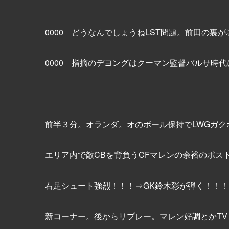
0000 どうなんでしょうねLST問題。前田の裏
0000 指摘のデヨングはクーマン監督バルサ時
前半３分。オランダ。オのボール保持でLWGガ
エリア内で敵CBを背負うCFマレンの余裕のポス
右足シュート強烈！！！⇒GK鈴木彩が弾く！！
新コーナー。後からリプレー。マレン好調とかTV