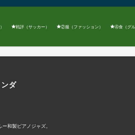
）
戦評（サッカー）
②服（ファッション）
④食（グ
ランダ
ふー和製ピアノジャズ。