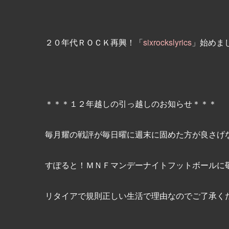
２０年代ＲＯＣＫ再興！「
sixrockslyrics
」始めま
＊＊＊１２年越しの引っ越しのお知らせ＊＊＊
毎月耀の戦評が毎日曜に週末に固めた方が良さげ
すぽると！ＭＮＦマンデーナイトフットボールに
リタイアで規則正しい生活で理由なのでご了承く