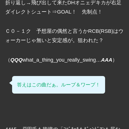
折り返し→飛び出して来たDHオニェデキカが右足
ダイレクトシュート⇒GOAL！ 先制点！
Ｃ０－１ク 予想屋の偶然と言うかRCB(RSB)はウ
ォーカーじゃ無いと安定感が。狙われた？
（
QQQ
what_a_thing_you_really_swing…
AAA
）
答えはこの曲だぁ。ループ＆ワープ！