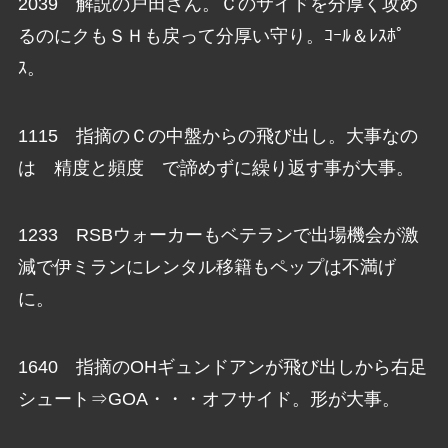
2039 解説の戸田さん。Ｃのサイドを分厚く攻め
るのにクもＳＨも戻って分厚い守り。ｺｰﾙ＆ﾚｽﾎﾟ
ｽ。
1115 指摘のＣの中盤からの飛び出し。大事なの
は 精度と頻度 で諦めずに繰り返す事が大事。
1233 RSBウォーカーもベテランで出場機会が激
減で伊ミランにレンタル移籍もペップは不満げ
に。
1640 指摘のOHギュンドアンが飛び出しから右足
シュート⇒GOA・・・オフサイド。形が大事。