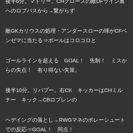
後半6分。マドリー。CHクロースの敵DFライン裏
へのロブパスから→繋がらず
敵GKカリウスの処理・アンダースローの球がCFベ
ンゼマに当たる⇒ボールはコロコロと
ゴールラインを超える GOAL！ 先制！ ミスか
らの失点！ 有り得ない失策。
後半10分。リバプー。右CK キッカーはCHミル
ナー キック→CBロブレンの
ヘデイングの落とし→RWGマネのボレーシュート
での反応⇒GOAL！ 同点！