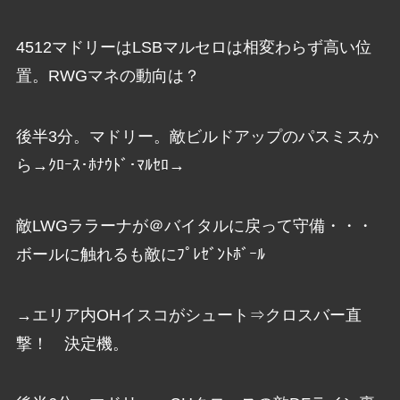
4512マドリーはLSBマルセロは相変わらず高い位
置。RWGマネの動向は？
後半3分。マドリー。敵ビルドアップのパスミスか
ら→ｸﾛｰｽ･ﾎﾅｳﾄﾞ･ﾏﾙｾﾛ→
敵LWGララーナが＠バイタルに戻って守備・・・
ボールに触れるも敵にﾌﾟﾚｾﾞﾝﾄﾎﾞｰﾙ
→エリア内OHイスコがシュート⇒クロスバー直
撃！ 決定機。