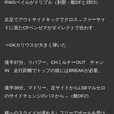
RWGベイルがドリブル（刹那・敵DFと3対3）
左足でアウトサイドキックでクロス→ファーサイ
ドに居たCFベンゼマがダイレクトで合わす
⇒GKカリウスが大きく弾いた
後半37分。リバプー。CHミルナーOUT チャン
IN 走行距離でトップの彼にはBREAKが必要。
後半38分。マドリー。左サイドからLSBマルセロ
のサイドチェンジのパスから→（敵DFの
横へのスライドが遅れる）フリーでボールを受け