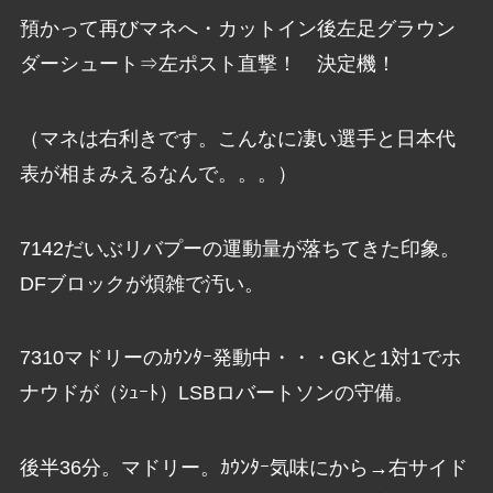
預かって再びマネへ・カットイン後左足グラウン
ダーシュート⇒左ポスト直撃！ 決定機！
（マネは右利きです。こんなに凄い選手と日本代
表が相まみえるなんで。。。）
7142だいぶリバプーの運動量が落ちてきた印象。
DFブロックが煩雑で汚い。
7310マドリーのｶｳﾝﾀｰ発動中・・・GKと1対1でホ
ナウドが（ｼｭｰﾄ）LSBロバートソンの守備。
後半36分。マドリー。ｶｳﾝﾀｰ気味にから→右サイド