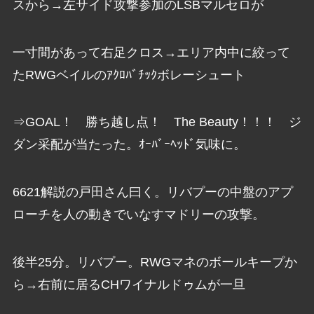
スから→左サイド攻撃参加のLSBマルセロが
一寸間があって右足クロス→エリア内中に絞って
たRWGベイルのｱｸﾛﾊﾞﾁｯｸボレーシュート
⇒GOAL！ 勝ち越し点！ The Beauty！！！ ジ
ダン采配が当たった。ｵｰﾊﾞｰﾍｯﾄﾞ気味に。
6621解説の戸田さん曰く。リバプーの中盤のアプ
ローチを人の動きでいなすマドリーの攻撃。
後半25分。リバプー。RWGマネのボールキープか
ら→右前に居るCHワイナルドゥムが一旦