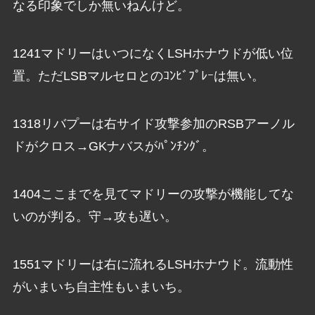
なる印象でしか無いねんけど。
1241マドリーはいつになくLSHホナウドが低い位
置。ただLSBマルセロとのｺﾝﾋﾞﾌﾟﾚｰは無い。
1318リバプーは右サイド攻撃参加のRSBアーノル
ドがクロス→GKナバスがﾊﾟﾝﾁﾝｸﾞ。
1404ここまでを見てマドリーの攻撃が機能してな
いのが判る。守→攻も遅い。
1551マドリーは右に流れるLSHホナウド。流動性
がいまいち自主性もいまいち。