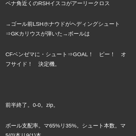
ペナ角近くのRSHイスコがアーリークロス
→ゴール前LSHホナウドがヘディングシュート
⇒GKカリウスが弾いた→ボールは
CFベンゼマに・シュート⇒GOAL！ ピー！ オ
フサイド！ 決定機。
前半終了。0-0。zip。
ボール支配率。マ65%リ35%。シュート本数。マ
5(0)本リ9(1)本。