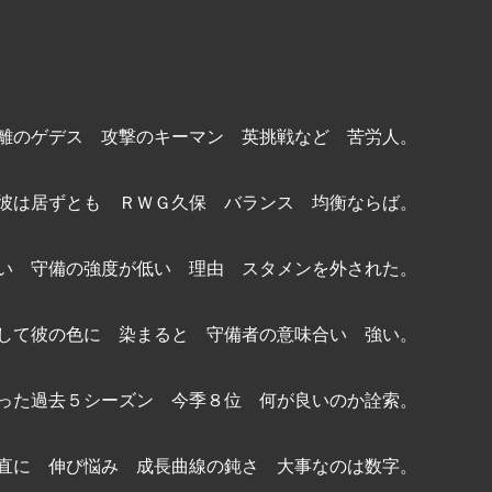
流離のゲデス 攻撃のキーマン 英挑戦など 苦労人。
の彼は居ずとも ＲＷＧ久保 バランス 均衡ならば。
ない 守備の強度が低い 理由 スタメンを外された。
籍して彼の色に 染まると 守備者の意味合い 強い。
だった過去５シーズン 今季８位 何が良いのか詮索。
正直に 伸び悩み 成長曲線の鈍さ 大事なのは数字。