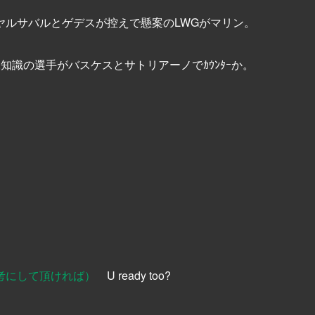
ヤルサバルとゲデスが控えで懸案のLWGがマリン。
知識の選手がバスケスとサトリアーノでｶｳﾝﾀｰか。
考にして頂ければ）
U ready too?