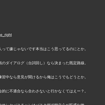
e_right
人って嫌じゃないです本当はこう思ってるのにとか。
画のダイアログ（台詞回し）なら決まった既定路線。
練習中なら意見が聞けるから俺はこうでもどうとか。
会的に不適合なら合わさないと行かなくてはえー？。
のサンセバスチャンはバスク州で独立心が旺盛な地。