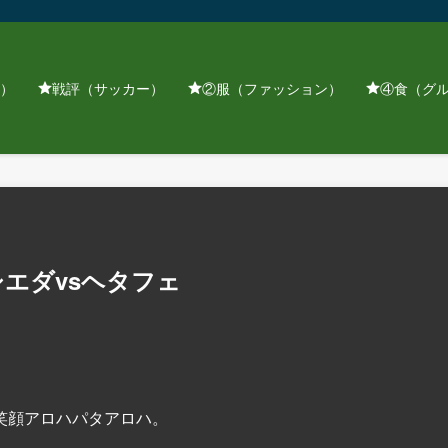
）
戦評（サッカー）
②服（ファッション）
④食（グ
シエダvsヘタフェ
笑顔アロハパタアロハ。