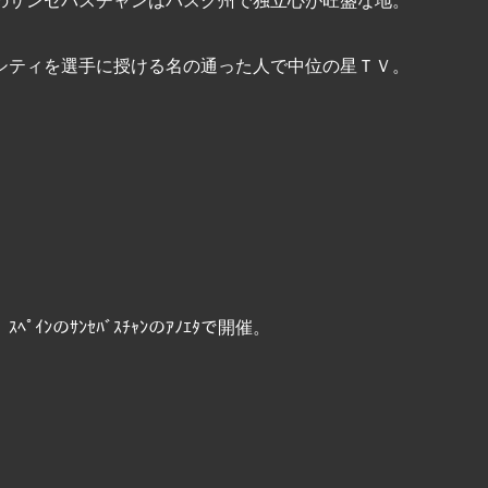
シティを選手に授ける名の通った人で中位の星ＴＶ。
ﾝのｻﾝｾﾊﾞｽﾁｬﾝのｱﾉｴﾀで開催。