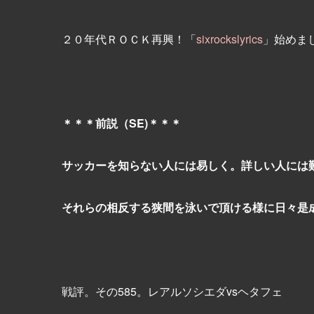
２０年代ＲＯＣＫ再興！「
sixrockslyrics
」始めま
＊＊＊前説（SE)＊＊＊
サッカーを知らない人には易しく。詳しい人には
それらの相反する狭間を泳いで頂ける様に日々是
戦評。その585。レアルソシエダvsヘタフェ