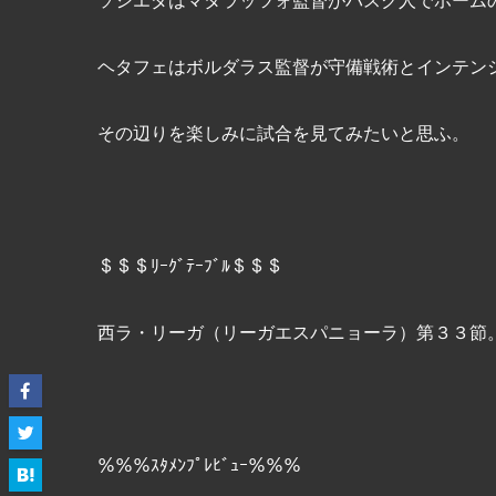
ヘタフェはボルダラス監督が守備戦術とインテン
その辺りを楽しみに試合を見てみたいと思ふ。
＄＄＄ﾘｰｸﾞﾃｰﾌﾞﾙ＄＄＄
西ラ・リーガ（リーガエスパニョーラ）第３３節。ｽﾍﾟｲ
％％％ｽﾀﾒﾝﾌﾟﾚﾋﾞｭｰ％％％