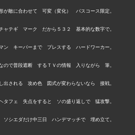
角形が敵に合わせて 可変（変化） パスコース限定。
ロチャテギ マーク だから５３２ 基本的な数字で。
ーマン キーパーまで プレスする ハードワーカー。
 なので普段遮断 するＴＶの情報 入りながら 筆。
押し出される 攻め色 図式が変わらないなら 接戦。
 ヘタフェ 失点をすると ソの盛り返しで 猛攻撃。
で ソシエダだけ中三日 ハンデマッチで 埋め立て。