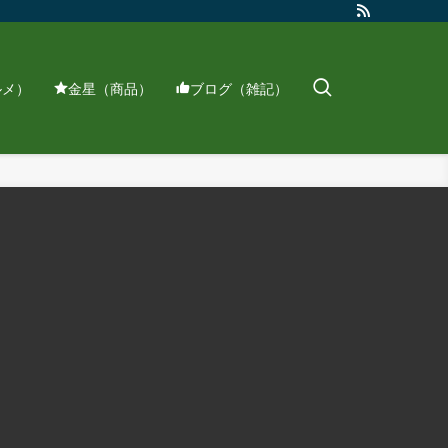
ルメ）
金星（商品）
ブログ（雑記）