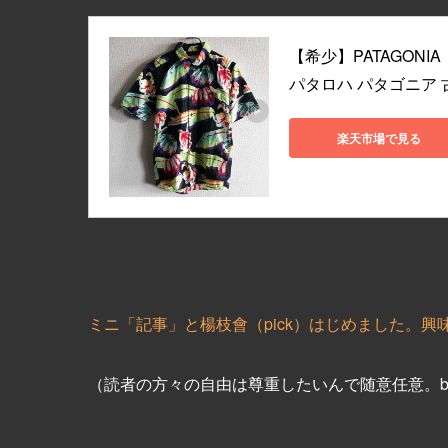
【希少】PATAGONIA【
パタロハ パタゴニア 古着
楽天市場で見る
ミニ「記事」と楊枝會（pick）はじめました。興
（読者の方々の自由は尊重したいんで随意任意。be_m