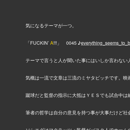
気になるテーマが一つ。
「FUCKIN’
A
!!!」 0045 ♪
everything_seems_to_b
テーマで言うと人が聞いた事にはいしか言わない
気概は一流で文章は三流のミヤタビッチです。映
蹴球だと監督の指示に大抵はＹＥＳでも試合中は
筆者の哲学は自分の意見を持つ事が大事だけど社
ソシエダはマタラッツォ監督がバスク人でホーム