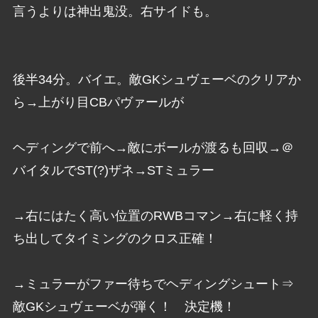
言うよりは神出鬼没。右サイドも。
後半34分。バイエ。敵GKシュヴェーベのクリアか
ら→上がり目CBパヴァールが
ヘディングで前へ→敵にボールが渡るも回収→＠
バイタルでST(?)ザネ→STミュラー
→右にはたく高い位置のRWBコマン→右に軽く持
ち出してタイミングのクロス正確！
→ミュラーがファー待ちでヘディングシュート⇒
敵GKシュヴェーベが弾く！ 決定機！