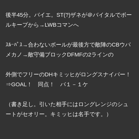
後半45分。バイエ。ST(?)ザネが＠バイタルでボー
ルキープから→LWBコマンへ
ｽﾙｰﾊﾟｽ→合わないボールが最後方で敵陣のCBウパ
メカノ→敵守備ブロックDFMFの2ラインの
外側でフリーのDHキミッヒがロングスナイパー！
⇒GOAL！ 同点！ バ１－１ケ
（書き足し。引いた相手にはロングレンジのシュ
ートがセオリー。キミッヒは名手です。）