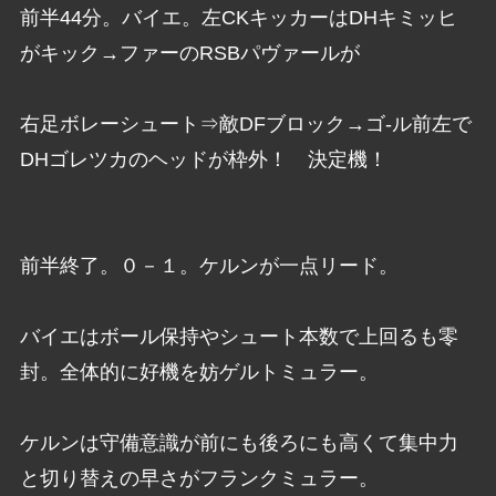
前半44分。バイエ。左CKキッカーはDHキミッヒ
がキック→ファーのRSBパヴァールが
右足ボレーシュート⇒敵DFブロック→ゴ-ル前左で
DHゴレツカのヘッドが枠外！ 決定機！
前半終了。０－１。ケルンが一点リード。
バイエはボール保持やシュート本数で上回るも零
封。全体的に好機を妨ゲルトミュラー。
ケルンは守備意識が前にも後ろにも高くて集中力
と切り替えの早さがフランクミュラー。