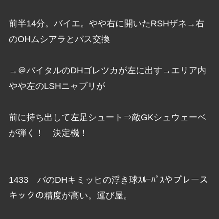
前半14分。バイエ。やや右に開いたRSHザネ→右
のOHムシアラとパス交換
→＠バイタルのDHゴレツカが左に出す→エリア内
やや左のLSHニャブリが
前に持ち出して左足シュート⇒敵GKシュウェーベ
が弾く！ 決定機！
1433 バのDHキミッヒの浮き球ｽﾙｰﾊﾟｽやプレース
キックの精度が高い。運び屋。