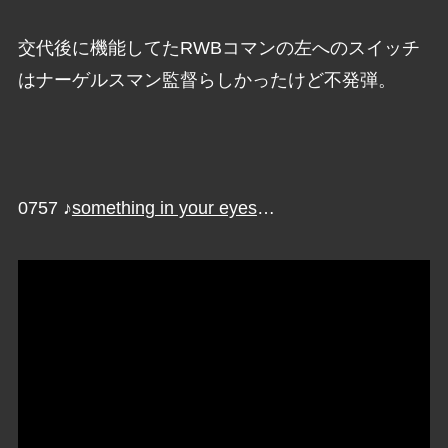
交代後に機能してたRWBコマンの左へのスイッチ
はナーゲルスマン監督らしかったけど不発弾。
0757 ♪
something in your eyes
…