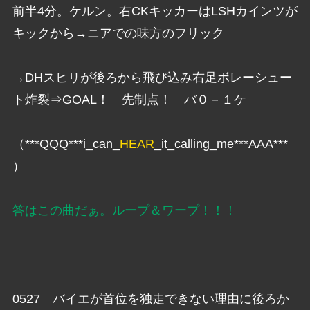
前半4分。ケルン。右CKキッカーはLSHカインツが
キックから→ニアでの味方のフリック
→DHスヒリが後ろから飛び込み右足ボレーシュー
ト炸裂⇒GOAL！ 先制点！ バ０－１ケ
（***QQQ***i_can_
HEAR
_it_calling_me***AAA***
）
答はこの曲だぁ。ループ＆ワープ！！！
0527 バイエが首位を独走できない理由に後ろか