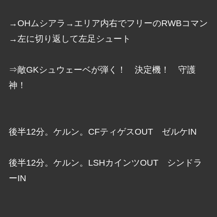
→OHムシアラ→エリア内右でフリーのRWBコマン
→左に切り返して左足シュート
⇒敵GKシュウェーベが弾く！ 決定機！ 守護
神！
後半12分。ケルン。CFティゲスOUT ゼルケIN
後半12分。ケルン。LSHカインツOUT シンドラ
ーIN