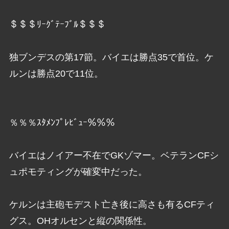
＄＄＄ﾘｰｸﾞﾃｰﾌﾞﾙ＄＄＄
独ブンデスの第17節。バイエは勝点35で首位。ケ
ルンは勝点20で11位。
％％％ｽﾀﾒﾝﾌﾟﾚﾋﾞｭｰ％％％
バイエはノイアー不在でGKゾマー。ベテランCFシ
ュポモティングが確変中だった。
ケルンは主砲モデスト亡き後に高さも有るCFティ
グス。OHオルセンと縦の関係性。