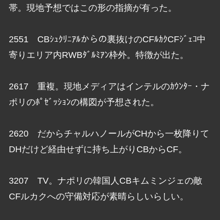
帯。現地予想ではこの形の指摘が有った。
2551 CBｼｭｸﾘﾆｱﾙからの裏抜けのCFﾙｶｸCFｼﾞｪｺ中
寄りエリア内RWBﾀﾞﾙﾐｱﾝ枠外。特徴が出た。
2617 重複。現地メディアはインテルのｶｳﾝﾀｰ・ナ
ポリのﾎﾟｾﾞｯｼｮﾝの構図が予想された。
2620 だからチャルハノールがCHから一枚降りて
DHだけど経由せずに持ち上がりCBからCF。
3207 TV。ナポリの韓国人CBキムミンジェの敵
CFルカクへの守備対応が素晴らしいらしい。