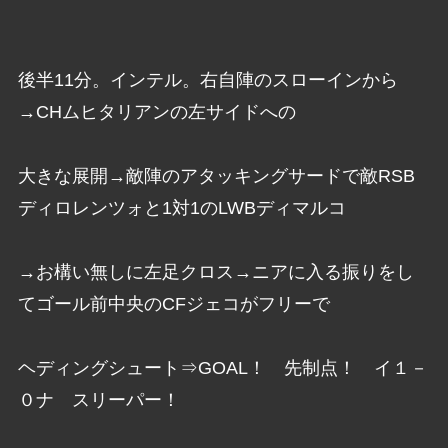
後半11分。インテル。右自陣のスローインから
→CHムヒタリアンの左サイドへの
大きな展開→敵陣のアタッキングサードで敵RSB
ディロレンツォと1対1のLWBディマルコ
→お構い無しに左足クロス→ニアに入る振りをし
てゴール前中央のCFジェコがフリーで
ヘディングシュート⇒GOAL！ 先制点！ イ１－
０ナ スリーパー！