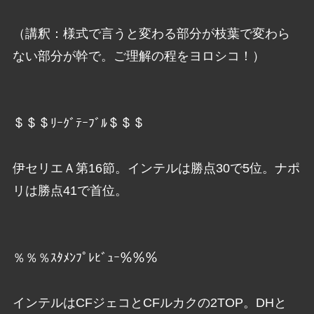
（講釈：様式で言うと変わる部分が枝葉で変わら
ない部分が幹で。ご理解の程をヨロシコ！）
＄＄＄ﾘｰｸﾞﾃｰﾌﾞﾙ＄＄＄
伊セリエＡ第16節。インテルは勝点30で5位。ナポ
リは勝点41で首位。
％％％ｽﾀﾒﾝﾌﾟﾚﾋﾞｭｰ％％％
インテルはCFジェコとCFルカクの2TOP。DHと