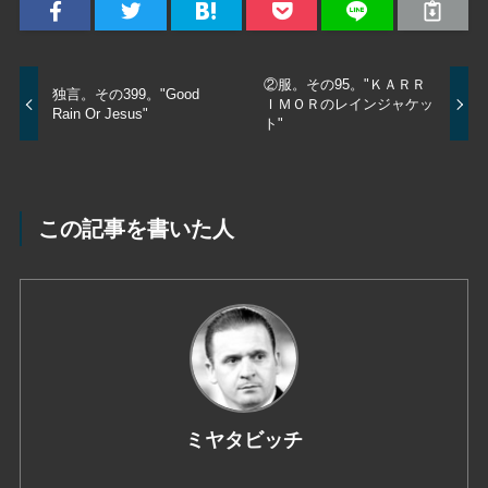
②服。その95。"ＫＡＲＲ
独言。その399。"Good
ＩＭＯＲのレインジャケッ
Rain Or Jesus"
ト"
この記事を書いた人
ミヤタビッチ