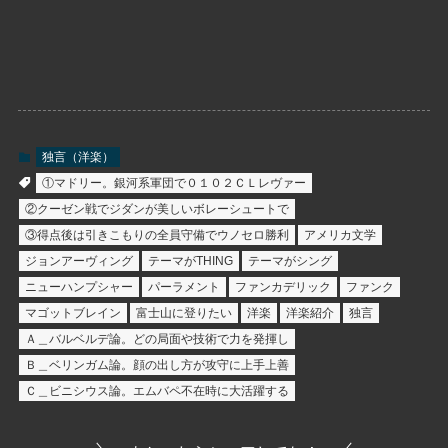
独言（洋楽）
①マドリー。銀河系軍団で０１０２ＣＬレヴァー
②クーゼン戦でジダンが美しいボレーシュートで
③得点後は引きこもりの全員守備でウノセロ勝利
アメリカ文学
ジョンアーヴィング
テーマがTHING
テーマがシング
ニューハンプシャー
パーラメント
ファンカデリック
ファンク
マゴットブレイン
富士山に登りたい
洋楽
洋楽紹介
独言
Ａ＿バルベルデ論。どの局面や技術で力を発揮し
Ｂ＿ベリンガム論。顔の出し方が攻守に上手上善
Ｃ＿ビニシウス論。エムバペ不在時に大活躍する