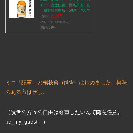
キー 富士山麓 樽熟原酒 富
士御殿場蒸留所 50度 700ml
7280円
価格:
(2025/7/5 14:07時点)
感想(0件)
ミニ「記事」と楊枝會（pick）はじめました。興味
のある方はぜし。
（読者の方々の自由は尊重したいんで随意任意。
be_my_guest。）