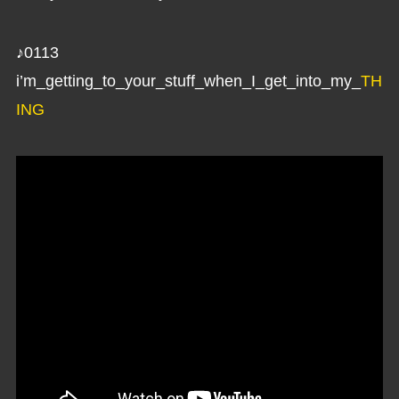
♪0113
i’m_getting_to_your_stuff_when_I_get_into_my_
TH
ING