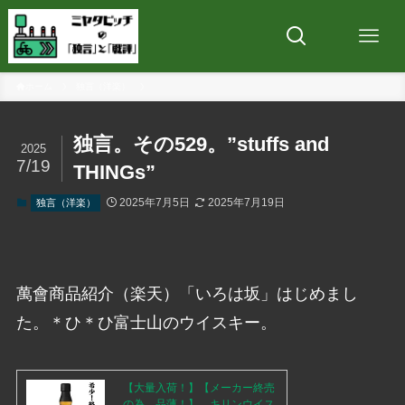
ホーム
独言（洋楽）
独言。その529。”stuffs and
2025
7/19
THINGs”
2025年7月5日
2025年7月19日
独言（洋楽）
萬會商品紹介（楽天）「いろは坂」はじめまし
た。＊ひ＊ひ富士山のウイスキー。
【大量入荷！】【メーカー終売
の為、品薄！】 キリンウイス