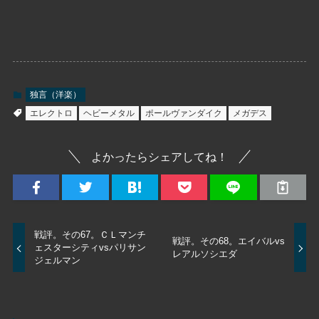
独言（洋楽）
エレクトロ
ヘビーメタル
ポールヴァンダイク
メガデス
よかったらシェアしてね！
戦評。その67。ＣＬマンチ
戦評。その68。エイバルvs
ェスターシティvsパリサン
レアルソシエダ
ジェルマン