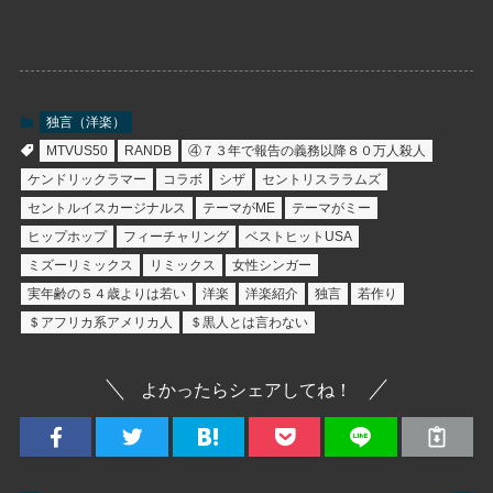
独言（洋楽）
MTVUS50
RANDB
④７３年で報告の義務以降８０万人殺人
ケンドリックラマー
コラボ
シザ
セントリスララムズ
セントルイスカージナルス
テーマがME
テーマがミー
ヒップホップ
フィーチャリング
ベストヒットUSA
ミズーリミックス
リミックス
女性シンガー
実年齢の５４歳よりは若い
洋楽
洋楽紹介
独言
若作り
＄アフリカ系アメリカ人
＄黒人とは言わない
よかったらシェアしてね！