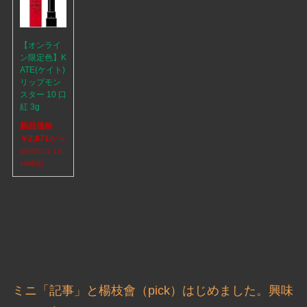
【オンライ
ン限定色】K
ATE(ケイト)
リップモン
スター 10 口
紅 3g
新品価格
￥2,871
から
(2025/2/1 14:
19時点)
ミニ「記事」と楊枝會（pick）はじめました。興味