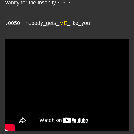
vanity for the insanity・・・
♪0050 nobody_gets_
ME
_like_you