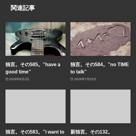
関連記事
独言。その585。”have a
独言。その584。”no TIME
good time”
to talk”
2026年8月1日
2026年7月25日
独言。その583。”i want to
新独言。その132。