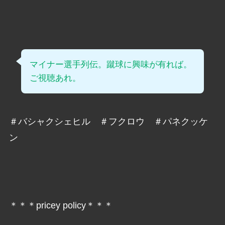
マイナー選手列伝。蹴球に興味が有れば。
ご視聴あれ。
＃バシャクシェヒル ＃フクロウ ＃パネクッケ
ン
＊＊＊pricey policy＊＊＊