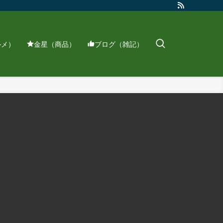
ルメ）
金星（商品）
ブログ（雑記）