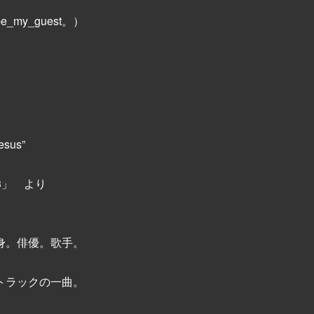
y_guest。）
esus”
l. 3」 より
身。俳優。歌手。
トラックの一曲。