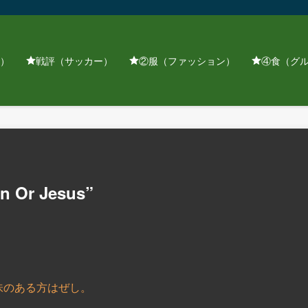
）
戦評（サッカー）
②服（ファッション）
④食（グ
Or Jesus”
味のある方はぜし。