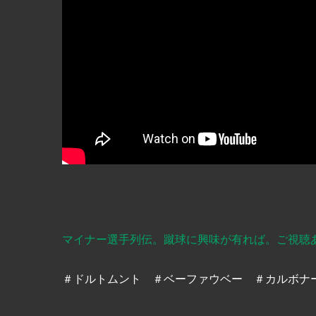
マイナー選手列伝。蹴球に興味が有れば。ご視聴
＃ドルトムント ＃ベーファウベー ＃カルボナ