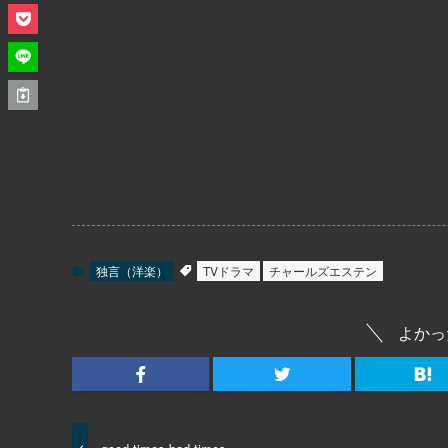
独言（洋楽）
TVドラマ
チャールズエステン
よかっ