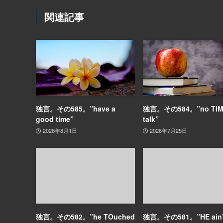
関連記事
独言。その585。”have a
独言。その584。”no TIME
good time”
talk”
2026年8月1日
2026年7月25日
独言。その582。”he TOuched
独言。その581。”HE ain’