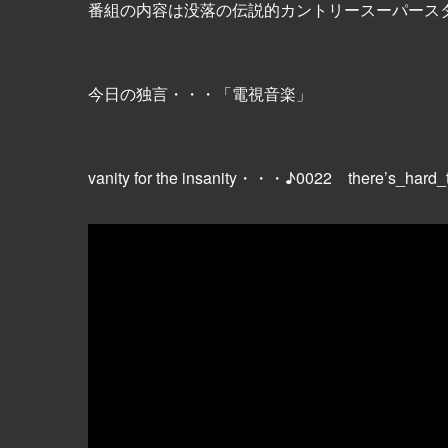
番組の内容は没落の伝説的カントリースーパース
今日の独言・・・「電視音楽」
vanity for the insanity・・・♪0022 there’s_hard_