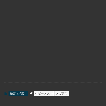
独言（洋楽）
ヘビーメタル
メガデス