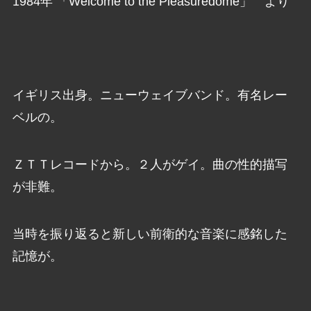
1984年 「Welcome to the Pleasuredome」 より
イギリス出身。ニューウェイブバンド。有名レー
ベルの。
ＺＴＴレコードから。２人がゲイ。曲の性的描写
が非難。
当時を振り返ると新しい前衛的な音楽に感銘した
記憶が。