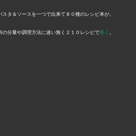
パスタ＆ソースを一つで出来て８０種のレシピ本が。
料の分量や調理方法に迷い無く２１０レシピで
長く
。