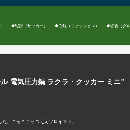
）
戦評（サッカー）
②服（ファッション）
④食（グ
ル 電気圧力鍋 ラクラ・クッカー ミニ”
した。＊そ＊ごっつええソロイスト。