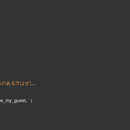
味のある方はぜし。
y_guest。）