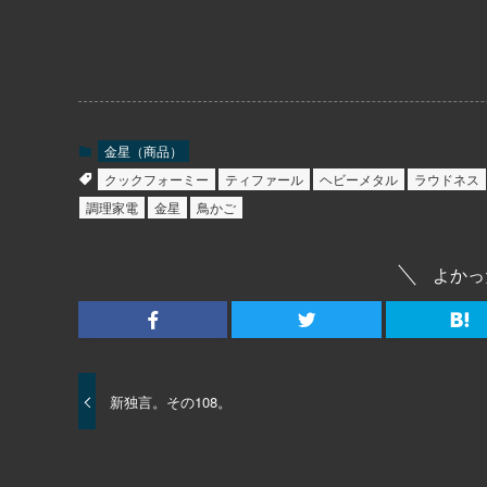
金星（商品）
クックフォーミー
ティファール
ヘビーメタル
ラウドネス
調理家電
金星
鳥かご
よかっ
新独言。その108。