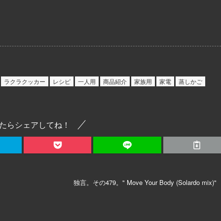
ラクラクッカー
レシピ
一人用
商品紹介
家族用
家電
蒸しかご
たらシェアしてね！
独言。その479。" Move Your Body (Solardo mix)"