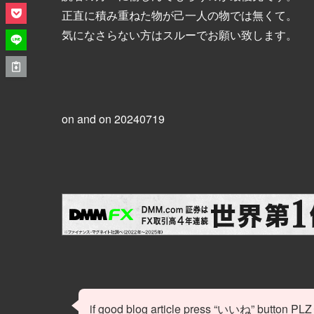
正直に積み重ねた物が己一人の物では無くて。
気になさらない方はスルーでお願い致します。
on and on 20240719
if good blog article press “いいね” button PLZ