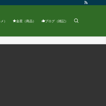
ルメ）
金星（商品）
ブログ（雑記）