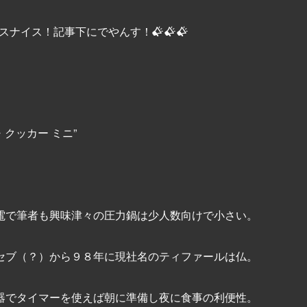
スナイス！記事下にでやんす！
・クッカー ミニ”
電で筆者も興味津々の圧力鍋は少人数向けで小さい。
セブ（？）から９８年に現社名のティファールは仏。
器でタイマーを使えば朝に準備し夜に食事の利便性。