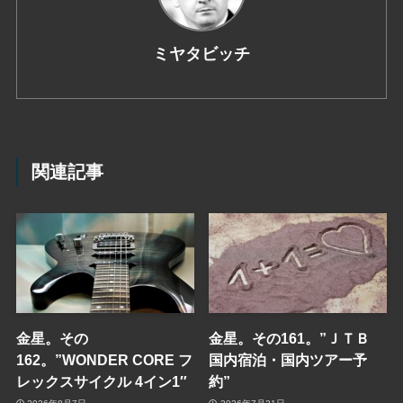
ミヤタビッチ
関連記事
金星。その
金星。その161。”ＪＴＢ
162。”WONDER CORE フ
国内宿泊・国内ツアー予
レックスサイクル 4イン1″
約”