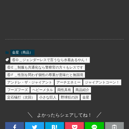
金星（商品）
⑥Ｄ＿ジェンダーレスで言うなら水着あるやん！
⑥Ｅ＿制服も共通化なら警察官の方々もレスです
⑥Ｆ＿性別を問わず個性の尊重が意味だと無国境
アンドレ・ザ・ジャイアント
アーチエネミー
ジャイアントコーン！
フーズフーズ
ヘビーメタル
両性具有
商品紹介
定石犠打（次回）
小さな巨人
野球狂の詩
金星
よかったらシェアしてね！