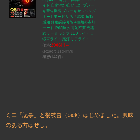
イト 自動消灯/自動点灯 ブレー
キ警告機能 ブレーキセンシング
オートモード 明るさ感知 振動
感知 輝度調節可能 4種類の点灯
モード IP65防水 電池不要 充電
式 テールランプ LEDライト 自
転車ライト 尾灯 リアライト
2906円～
価格:
(2026/2/6 13:34時点)
感想(147件)
ミニ「記事」と楊枝會（pick）はじめました。興味
のある方はぜし。