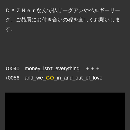
ＤＡＺＮｅｒなんで仏リーグアンやベルギーリー
グ。ご贔屓にお付き合いの程を宜しくお願いしま
す。
♪0040 money_isn’t_everything ＋＋＋
♪0056 and_we_
GO
_in_and_out_of_love