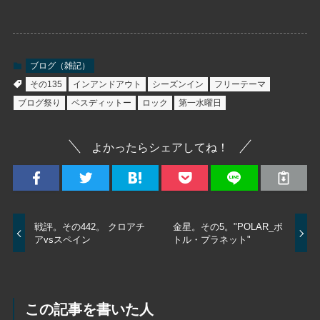
ブログ（雑記）
その135
インアンドアウト
シーズンイン
フリーテーマ
ブログ祭り
ベスディットー
ロック
第一水曜日
よかったらシェアしてね！
戦評。その442。 クロアチ
金星。その5。"POLAR_ボ
アvsスペイン
トル・プラネット"
この記事を書いた人