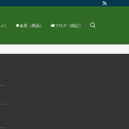
ルメ）
金星（商品）
ブログ（雑記）