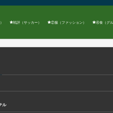
）
戦評（サッカー）
②服（ファッション）
④食（グ
テル