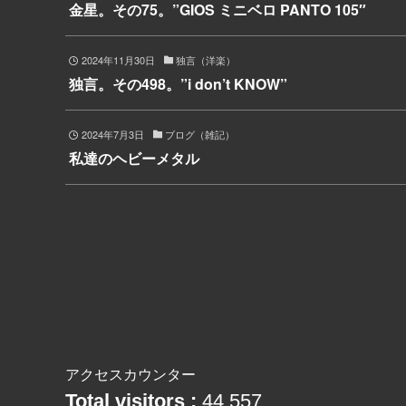
金星。その75。”GIOS ミニベロ PANTO 105″
2024年11月30日
独言（洋楽）
独言。その498。”i don’t KNOW”
2024年7月3日
ブログ（雑記）
私達のヘビーメタル
アクセスカウンター
Total visitors :
44,557