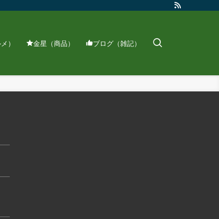
ルメ）
金星（商品）
ブログ（雑記）