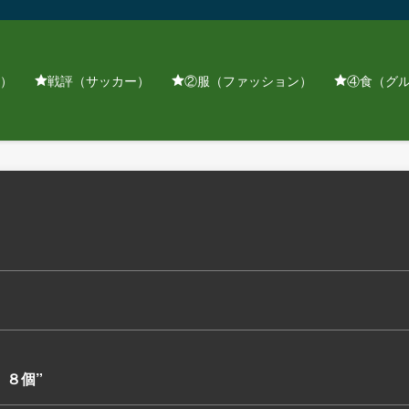
）
戦評（サッカー）
②服（ファッション）
④食（グ
 ８個”