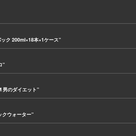
 200ml×18本×1ケース”
ロ”
YM 男のダイエット”
ニックウォーター”