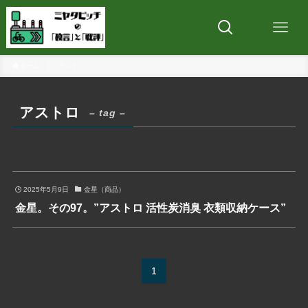
ホーム
アストロ
アストロ
– tag –
2025年5月9日
金星（商品）
金星。その97。”アストロ 活性炭消臭 衣類収納ケース”
1