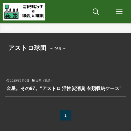
ホーム
アストロ球団
アストロ球団
– tag –
2025年5月9日
金星（商品）
金星。その97。”アストロ 活性炭消臭 衣類収納ケース”
1