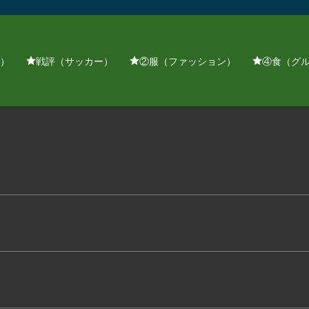
）
戦評（サッカー）
②服（ファッション）
④食（グ