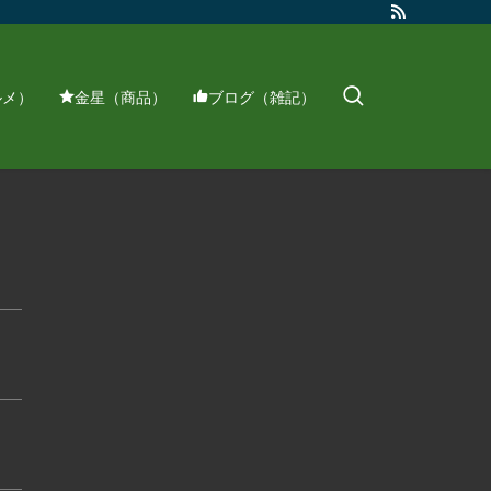
ルメ）
金星（商品）
ブログ（雑記）