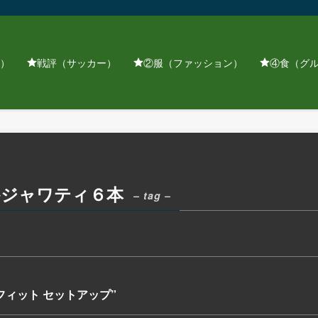
）
戦評（サッカー）
②服（ファッション）
④食（グ
かジャワティ６本
– tag –
ックスフィット セットアップ”