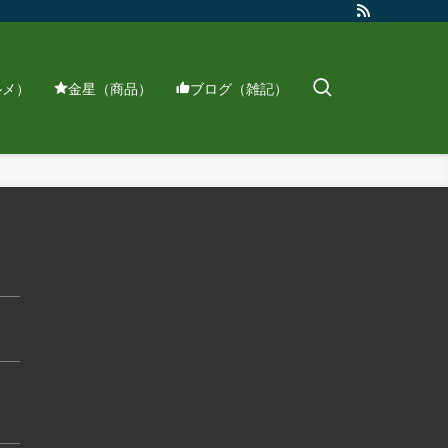
ルメ）
金星（商品）
ブログ（雑記）