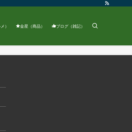
ルメ）
金星（商品）
ブログ（雑記）