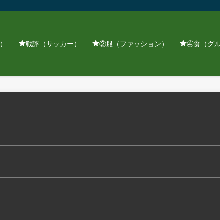
）
戦評（サッカー）
②服（ファッション）
④食（グ