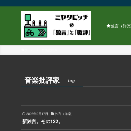
独言（洋楽
ホーム
音楽批評家
音楽批評家
– tag –
2025年9月17日
独言（洋楽）
新独言。その122。