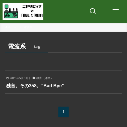
ホーム
電波系
電波系
– tag –
2023年5月31日
独言（洋楽）
独言。その358。”Bad Bye”
1