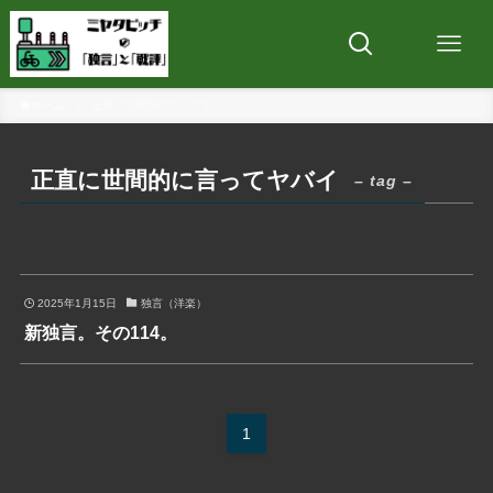
ホーム
正直に世間的に言ってヤバイ
正直に世間的に言ってヤバイ
– tag –
2025年1月15日
独言（洋楽）
新独言。その114。
1