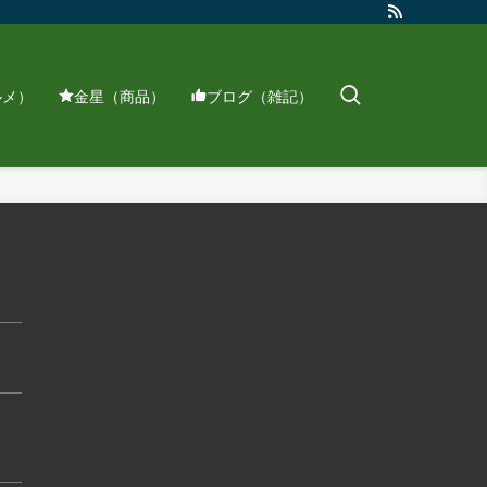
ルメ）
金星（商品）
ブログ（雑記）