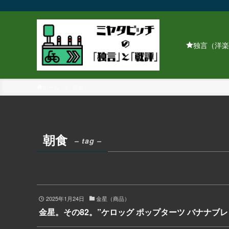
独言（洋楽
ホーム
朝食
朝食
– tag –
2025年1月24日
金星（商品）
金星。その82。”ケロッグ ポップターツ バナナブレ