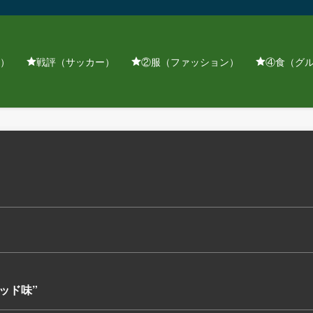
）
戦評（サッカー）
②服（ファッション）
④食（グ
ッド味”