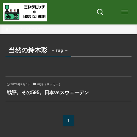
ホーム
当然の鈴木彩
当然の鈴木彩
– tag –
2026年7月6日
戦評（サッカー）
戦評。その595。日本vsスウェーデン
1