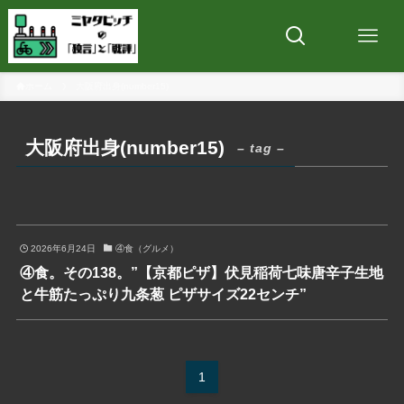
ホーム
大阪府出身(number15)
大阪府出身(number15)
– tag –
2026年6月24日
④食（グルメ）
④食。その138。”【京都ピザ】伏見稲荷七味唐辛子生地
と牛筋たっぷり九条葱 ピザサイズ22センチ”
1