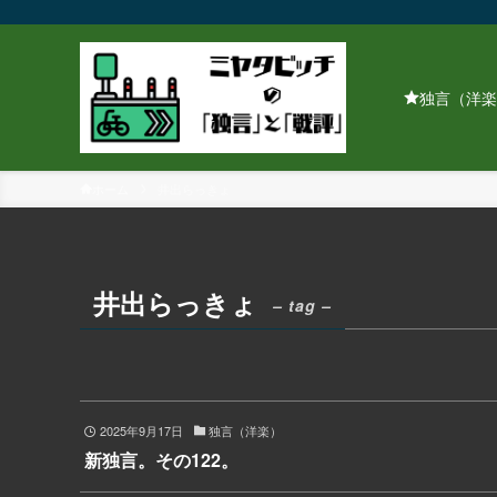
独言（洋楽
ホーム
井出らっきょ
井出らっきょ
– tag –
2025年9月17日
独言（洋楽）
新独言。その122。