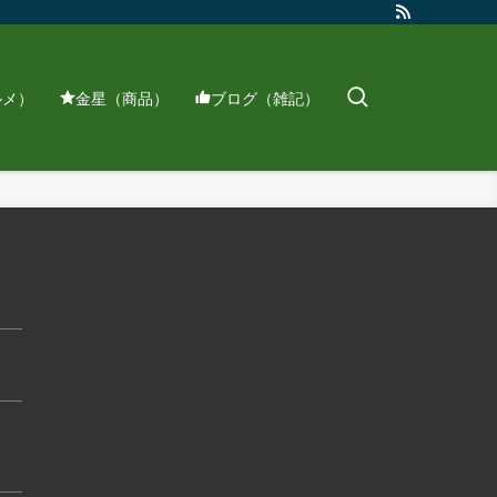
ルメ）
金星（商品）
ブログ（雑記）