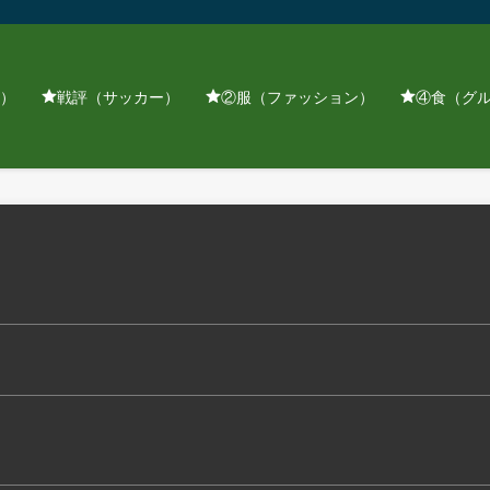
）
戦評（サッカー）
②服（ファッション）
④食（グ