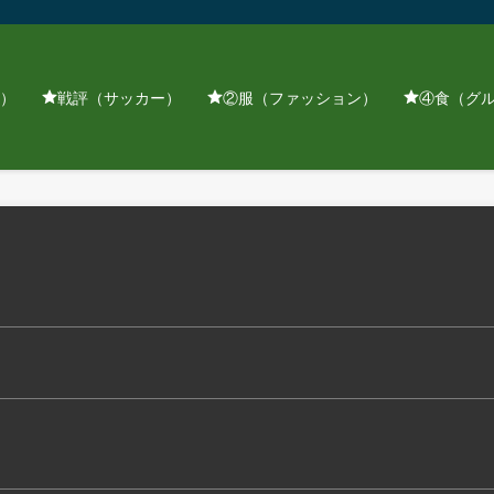
）
戦評（サッカー）
②服（ファッション）
④食（グ