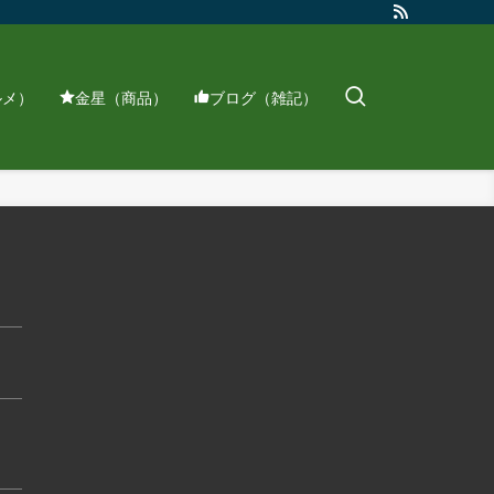
ルメ）
金星（商品）
ブログ（雑記）