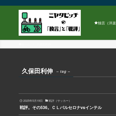
独言（洋楽
ホーム
久保田利伸
久保田利伸
– tag –
2025年5月19日
戦評（サッカー）
戦評。その536。ＣＬバルセロナvsインテル