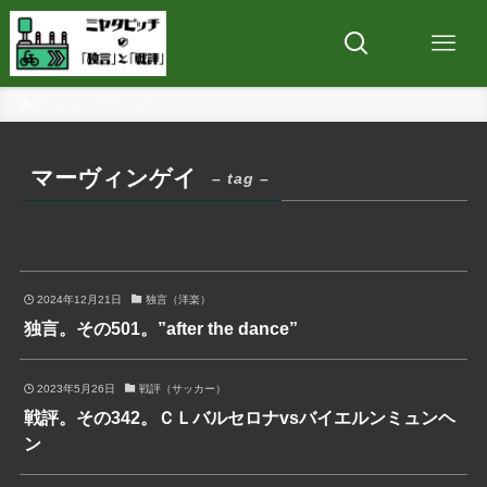
ホーム
マーヴィンゲイ
マーヴィンゲイ
– tag –
2024年12月21日
独言（洋楽）
独言。その501。”after the dance”
2023年5月26日
戦評（サッカー）
戦評。その342。ＣＬバルセロナvsバイエルンミュンヘ
ン