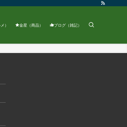
ルメ）
金星（商品）
ブログ（雑記）