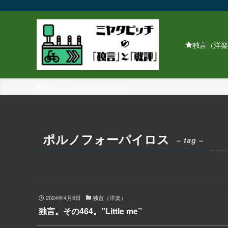
独言（洋楽
ホーム
ポルノフォーパイロス
ポルノフォーパイロス
– tag –
2024年4月6日
独言（洋楽）
独言。その464。”Little me”