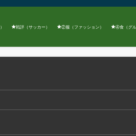
）
戦評（サッカー）
②服（ファッション）
④食（グ