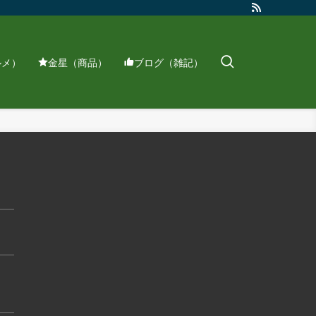
ルメ）
金星（商品）
ブログ（雑記）