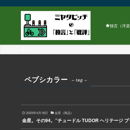
独言（洋楽
ホーム
ペプシカラー
ペプシカラー
– tag –
2025年4月18日
金星（商品）
金星。その94。”チュードル TUDOR ヘリテージ ブ