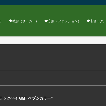
）
戦評（サッカー）
②服（ファッション）
④食（グ
ラックベイ GMT ペプシカラー”