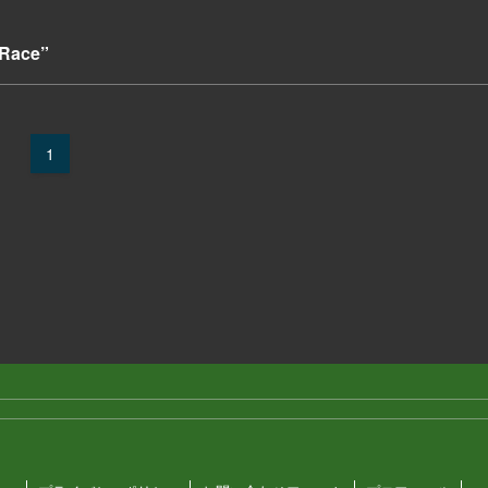
 Race”
1