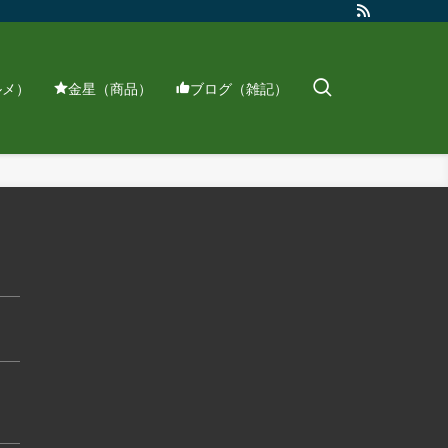
ルメ）
金星（商品）
ブログ（雑記）