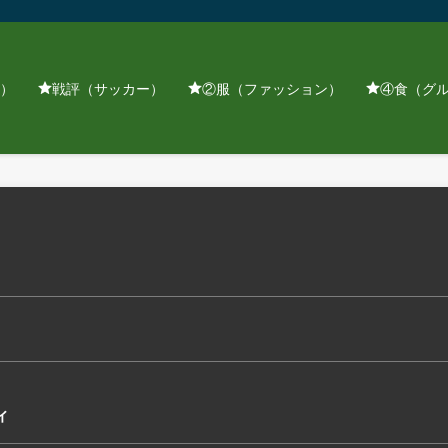
）
戦評（サッカー）
②服（ファッション）
④食（グ
ィ