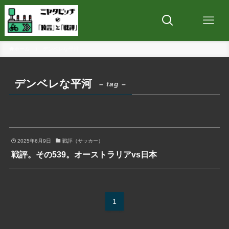
ホーム
デンベレな平河
デンベレな平河
– tag –
2025年6月9日
戦評（サッカー）
戦評。その539。オーストラリアvs日本
1