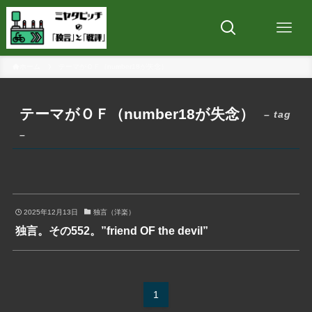
ホーム
テーマがＯＦ（number18が失念）
テーマがＯＦ（number18が失念）
– tag
–
2025年12月13日
独言（洋楽）
独言。その552。”friend OF the devil”
1