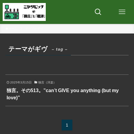
ホーム
テーマがギヴ
テーマがギヴ
– tag –
2025年3月15日
独言（洋楽）
独言。その513。”can’t GIVE you anything (but my
love)”
1