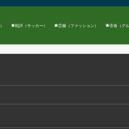
）
戦評（サッカー）
②服（ファッション）
④食（グ