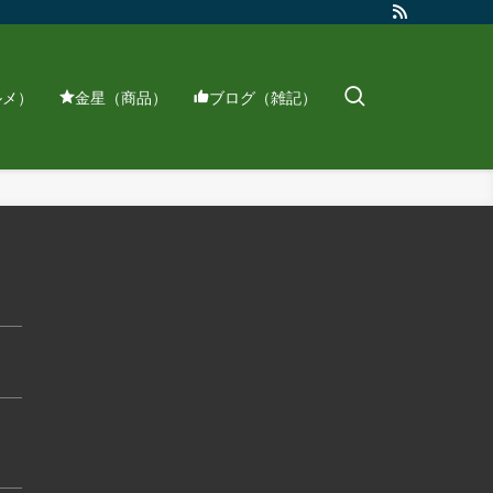
ルメ）
金星（商品）
ブログ（雑記）