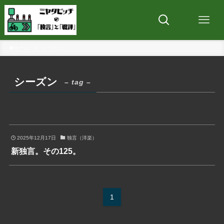
ホーム
シーズン
シーズン
– tag –
2025年12月17日
独言（洋楽）
新独言。その125。
1