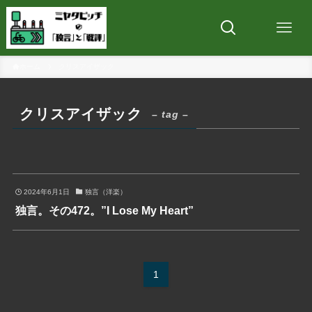
ホーム
クリスアイザック
クリスアイザック
– tag –
2024年6月1日
独言（洋楽）
独言。その472。”I Lose My Heart”
1