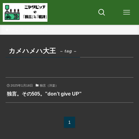
ホーム
カメハメハ大王
カメハメハ大王
– tag –
2025年1月18日
独言（洋楽）
独言。その505。”don’t give UP”
1