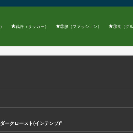
）
戦評（サッカー）
②服（ファッション）
④食（グ
ド ダークロースト(インテンソ)”