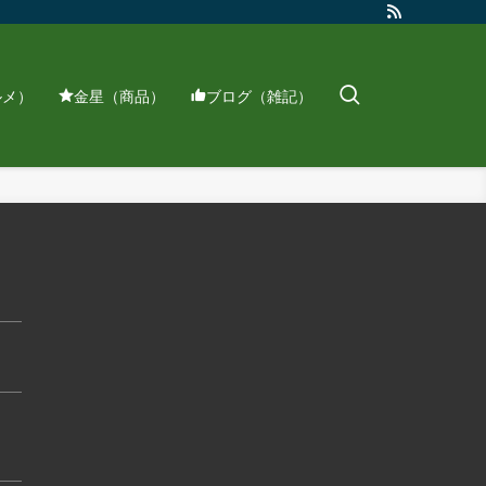
ルメ）
金星（商品）
ブログ（雑記）