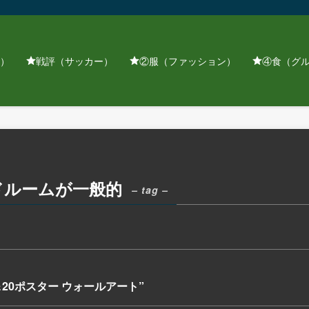
）
戦評（サッカー）
②服（ファッション）
④食（グ
ドルームが一般的
– tag –
＆20ポスター ウォールアート”