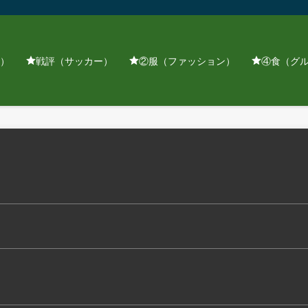
）
戦評（サッカー）
②服（ファッション）
④食（グ