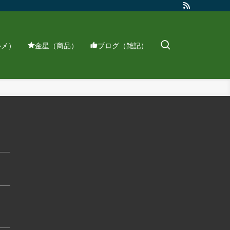
ルメ）
金星（商品）
ブログ（雑記）