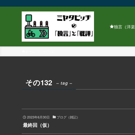
独言（洋楽
ホーム
その132
その132
– tag –
2023年6月30日
ブログ（雑記）
最終回（仮）