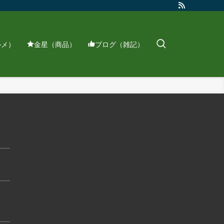
ルメ）
金星（商品）
ブログ（雑記）