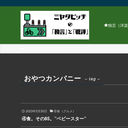
独言（洋楽
ホーム
おやつカンパニー
おやつカンパニー
– tag –
2023年5月30日
④食（グルメ）
④食。その85。”ベビースター”