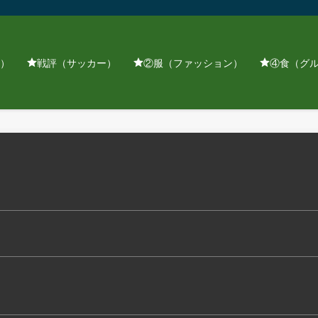
）
戦評（サッカー）
②服（ファッション）
④食（グ