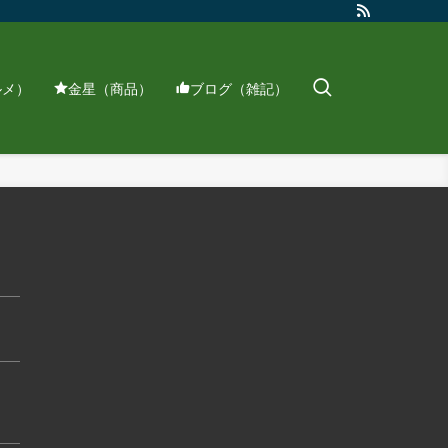
ルメ）
金星（商品）
ブログ（雑記）