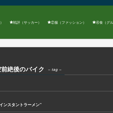
）
戦評（サッカー）
②服（ファッション）
④食（グ
空前絶後のバイク
– tag –
個 インスタントラーメン”