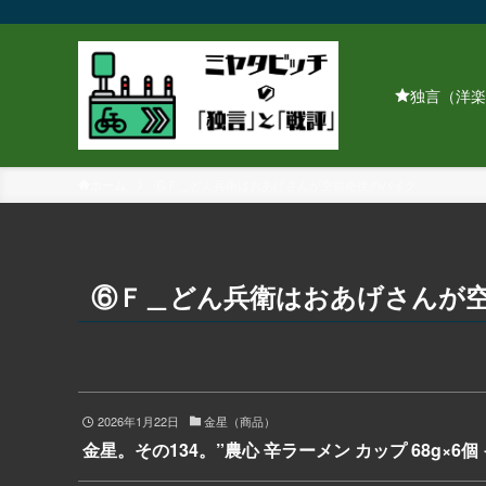
独言（洋楽
ホーム
⑥Ｆ＿どん兵衛はおあげさんが空前絶後のバイク
⑥Ｆ＿どん兵衛はおあげさんが
2026年1月22日
金星（商品）
金星。その134。”農心 辛ラーメン カップ 68g×6